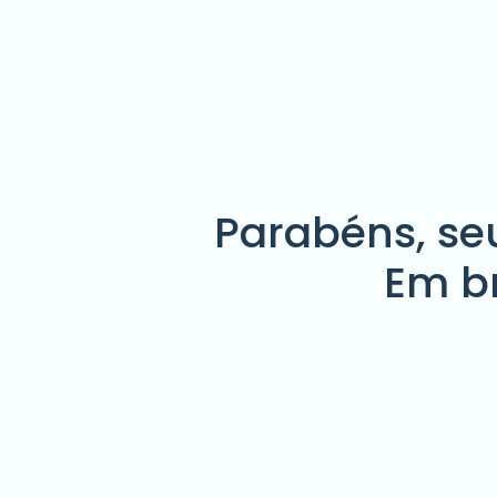
Parabéns, se
Em b