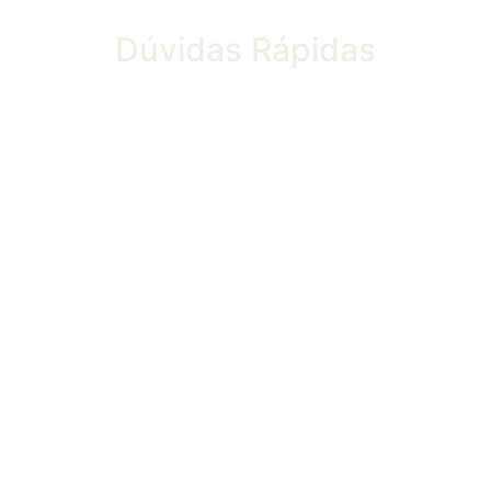
Dúvidas
Rápidas
SEDA COLLEGE
O caminho certo para estudar e trabalhar
na Irlanda
Há mais de 16 anos, a SEDA College é referência
quando o assunto é intercâmbio na Irlanda.